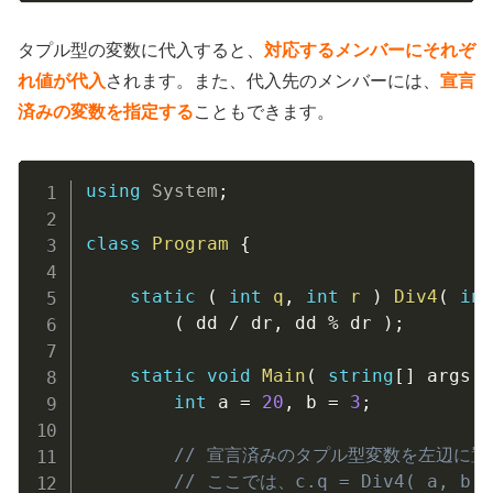
タプル型の変数に代入すると、
対応するメンバーにそれぞ
れ値が代入
されます。また、代入先のメンバーには、
宣言
済みの変数を指定する
こともできます。
Copy
using
System
;
class
Program
{
static
(
int
 q
,
int
 r 
)
Div4
(
int
(
 dd 
/
 dr
,
 dd 
%
 dr 
)
;
static
void
Main
(
string
[
]
 args 
)
int
 a 
=
20
,
 b 
=
3
;
// 宣言済みのタプル型変数を左辺に
// ここでは、c.q = Div4( a, b ).