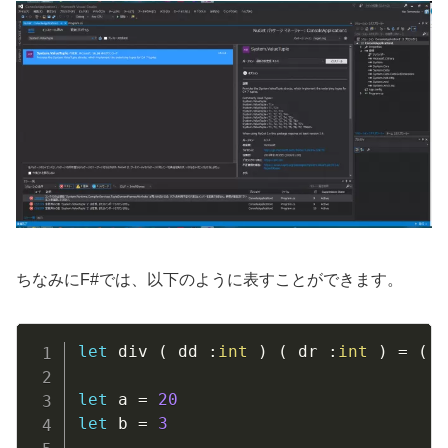
ちなみにF#では、以下のように表すことができます。
Copy
let
 div 
(
 dd 
:
int
)
(
 dr 
:
int
)
=
(
 d
let
 a 
=
20
let
 b 
=
3