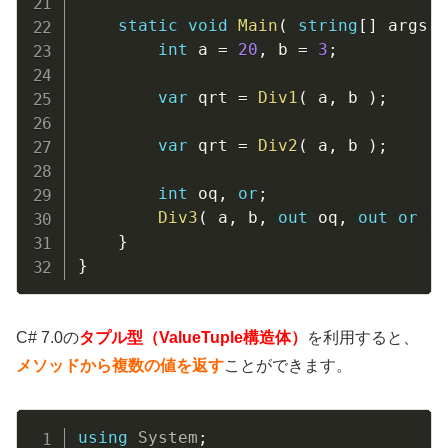
static
void
Main
(
string
[
]
 args 
)
int
 a 
=
20
,
 b 
=
3
;
var
 qrt 
=
Div1
(
 a
,
 b 
)
;
var
 qrt 
=
Div2
(
 a
,
 b 
)
;
int
 oq
,
or
;
Div3
(
 a
,
 b
,
out
 oq
,
out
or
)
;
}
}
C# 7.0の
タプル型（ValueTuple構造体）
を利用すると、
メソッドから複数の値を返す
ことができます。
Copy
using
System
;