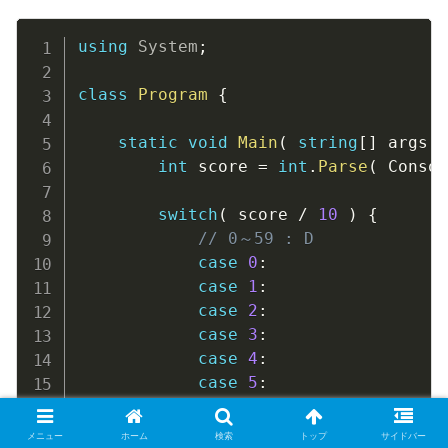
Copy
using
System
;
class
Program
{
static
void
Main
(
string
[
]
 args 
)
int
 score 
=
int
.
Parse
(
 Consol
switch
(
 score 
/
10
)
{
// 0～59 : D
case
0
:
case
1
:
case
2
:
case
3
:
case
4
:
case
5
:
				Console
.
WriteLine
(
"D
break
;
メニュー
ホーム
検索
トップ
サイドバー