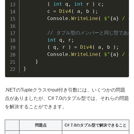
(
int
 q
,
int
 r 
)
 c
;
		c 
=
Div4
(
 a
,
 b 
)
;
		Console
.
WriteLine
(
$"
{
a
}
 / 
{
b
// タプル型のメンバーと同じ型であ
int
 q
,
 r
;
(
 q
,
 r 
)
=
Div4
(
 a
,
 b 
)
;
		Console
.
WriteLine
(
$"
{
a
}
 / 
{
b
}
}
.NETのTupleクラスやout付き引数には、いくつかの問題
点がありましたが、C# 7.0のタプル型では、それらの問題
を解決することができます。
問題点
C# 7.0のタプル型で解決できること