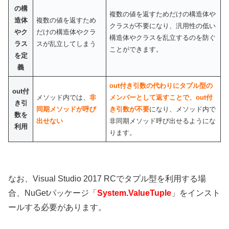
の構
複数の値を返すためだけの構造体や
造体
複数の値を返すため
クラスが不要になり、汎用性の低い
やク
だけの構造体やクラ
構造体やクラスを乱立するのを防ぐ
ラス
スが乱立してしまう
ことができます。
を定
義
out付き引数の代わりにタプル型の
out付
メソッド内では、
非
メンバーとして返すことで、out付
き引
同期メソッドが呼び
き引数が不要
になり、メソッド内で
数を
出せない
非同期メソッド呼び出せるようにな
利用
ります。
なお、Visual Studio 2017 RCでタプル型を利用する場
合、NuGetパッケージ「
System.ValueTuple
」をインスト
ールする必要があります。