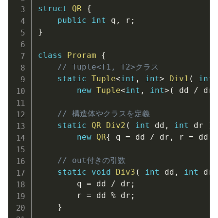
struct
QR
{
public
int
 q
,
 r
;
}
class
Proram
{
// Tuple<T1, T2>クラス
static
Tuple
<
int
,
int
>
Div1
(
int
 
new
Tuple
<
int
,
int
>
(
 dd 
/
 dr
,
// 構造体やクラスを定義
static
QR
Div2
(
int
 dd
,
int
 dr 
)
new
QR
{
 q 
=
 dd 
/
 dr
,
 r 
=
 dd 
%
// out付きの引数
static
void
Div3
(
int
 dd
,
int
 dr
,
		q 
=
 dd 
/
 dr
;
		r 
=
 dd 
%
 dr
;
}