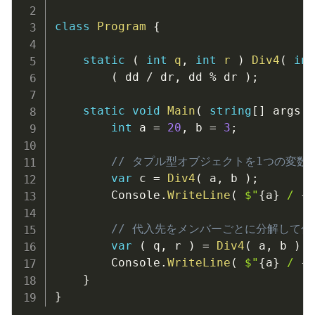
class
Program
{
static
(
int
 q
,
int
 r 
)
Div4
(
int
(
 dd 
/
 dr
,
 dd 
%
 dr 
)
;
static
void
Main
(
string
[
]
 args 
)
int
 a 
=
20
,
 b 
=
3
;
// タプル型オブジェクトを1つの変数
var
 c 
=
Div4
(
 a
,
 b 
)
;
		Console
.
WriteLine
(
$"
{
a
}
 / 
{
b
// 代入先をメンバーごとに分解して
var
(
 q
,
 r 
)
=
Div4
(
 a
,
 b 
)
;
		Console
.
WriteLine
(
$"
{
a
}
 / 
{
b
}
}