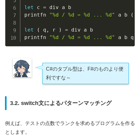
let
 c 
=
 div a b

printfn 
"%d / %d = %d ... %d"
 a b 
(
 f
let
(
 q
,
 r 
)
=
 div a b

printfn 
"%d / %d = %d ... %d"
 a b q r
C#のタプル型は、F#のものより便
利ですな～
3.2. switch文によるパターンマッチング
例えば、テストの点数でランクを求めるプログラムを作る
とします。