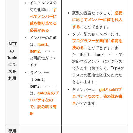
インスタンスの
初期化時に、
す
変数の宣言だけをして、
必要
べてメンバーに
に応じてメンバーに値を代入
値を割り当てる
する
ことができます。
必要がある
タプル型の各メンバーには、
メンバーの名前
プログラマーが自由に名前を
.NET
は、
Item1
、
決める
ことができます。ま
の
Item2
、・・・
た、Item1、Item2、・・・で
Tuple
と可読性がイマ
対応するメンバーにアクセス
クラ
イチ
できます（おそらく、Tupleク
スを
各メンバー
ラスとの互換性確保のためだ
利用
（Item1、
と思います）。
Item2、・・・）
各メンバーは、
getとsetのプ
は、
getのみのプ
ロパティなので、値の読み書
ロパティなの
き
ができます。
で、読み取り専
用
専用