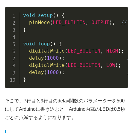
Copy
void
setup
(
)
{
pinMode
(
LED_BUILTIN
,
OUTPUT
)
;
// 
}
void
loop
(
)
{
digitalWrite
(
LED_BUILTIN
,
HIGH
)
;
delay
(
1000
)
;
/
digitalWrite
(
LED_BUILTIN
,
LOW
)
;
delay
(
1000
)
;
/
}
そこで、7行目と9行目のdelay関数のパラメーターを500
にしてArduinoに書き込むと、Arduino内蔵のLEDは0.5秒
ごとに点滅するようになります。