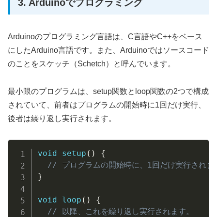
3. Arduinoでプログラミング
Arduinoのプログラミング言語は、C言語やC++をベース
にしたArduino言語です。また、Arduinoではソースコード
のことをスケッチ（Schetch）と呼んでいます。
最小限のプログラムは、setup関数とloop関数の2つで構成
されていて、前者はプログラムの開始時に1回だけ実行、
後者は繰り返し実行されます。
Copy
void
setup
(
)
{
// プログラムの開始時に、1回だけ実行されま
}
void
loop
(
)
{
// 以降、これを繰り返し実行されます。