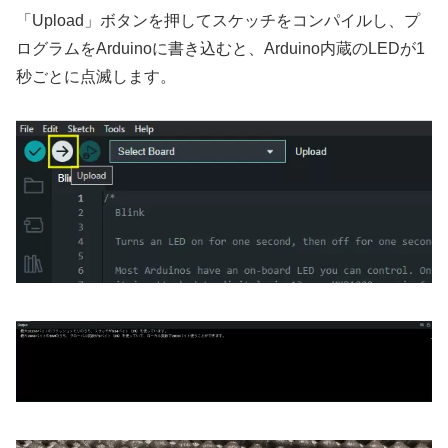
「Upload」ボタンを押してスケッチをコンパイルし、プ
ログラムをArduinoに書き込むと、Arduino内蔵のLEDが1
秒ごとに点滅します。