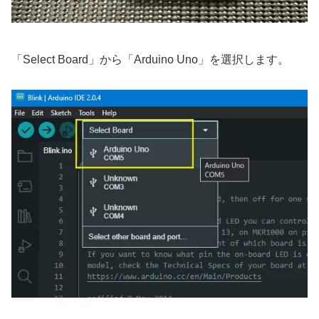
「Select Board」から「Arduino Uno」を選択します。