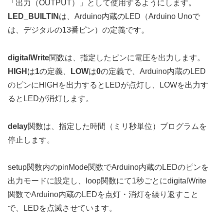
「出力（OUTPUT）」として使用するようにします。
LED_BUILTIN
は、Arduino内蔵のLED（Arduino Unoで
は、デジタルの13番ピン）の定義です。
digitalWrite
関数は、指定したピンに電圧を出力します。
HIGH
は
1
の定義、
LOW
は
0
の定義で、Arduino内蔵のLED
のピンにHIGHを出力するとLEDが点灯し、LOWを出力す
るとLEDが消灯します。
delay
関数は、指定した時間（ミリ秒単位）プログラムを
停止します。
setup関数内のpinMode関数でArduino内蔵のLEDのピンを
出力モードに設定し、loop関数にて1秒ごとにdigitalWrite
関数でArduino内蔵のLEDを点灯・消灯を繰り返すこと
で、LEDを点滅させています。