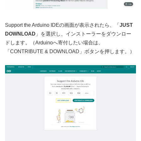
Support the Arduino IDEの画面が表示されたら、「
JUST
DOWNLOAD
」を選択し、インストーラーをダウンロー
ドします。（Arduinoへ寄付したい場合は、
「CONTRIBUTE & DOWNLOAD」ボタンを押します。）