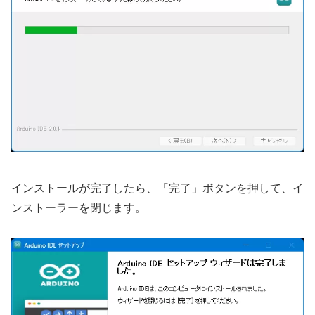
インストールが完了したら、「完了」ボタンを押して、イ
ンストーラーを閉じます。