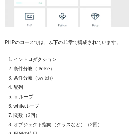
PHPのコースでは、以下の11章で構成されています。
イントロダクション
条件分岐（if/else）
条件分岐（switch）
配列
forループ
whileループ
関数（2回）
オブジェクト指向（クラスなど）（2回）
配列の応用