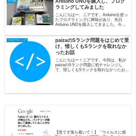
Arduino UNOを購入し、プログ
その他
ラミングしてみました
こんにちはー、ニアです。Arduinoを使っ
たプログラミングに興味があり、先日
Arduino UNOを購入してきました。今回
は、Arduinoでのプログラミングに必要な
環境構築と、いくつかプログラミングを
していきます。
paizaのSランク問題をはじめて受
プログラミング
け、惜しくもSランクを取れなか
ったお話
こんにちはー！ニアです。今回は、私が
paizaのSランク問題に初チャレンジし
て、惜しくもSランクを取れなかったお話
です。
【慌てず落ち着いて！】「ウイルスに感