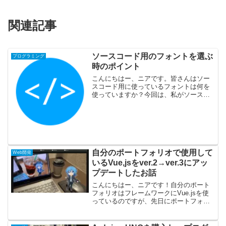
関連記事
ソースコード用のフォントを選ぶ
プログラミング
時のポイント
こんにちはー、ニアです。皆さんはソー
スコード用に使っているフォントは何を
使っていますか？今回は、私がソースコ
ード用のフォントを選ぶ時に気にしてい
るポイントと、よく使用しているフォン
トについて紹介します。
自分のポートフォリオで使用して
Web開発
いるVue,jsをver.2→ver.3にアッ
プデートしたお話
こんにちはー、ニアです！自分のポート
フォリオはフレームワークにVue.jsを使
っているのですが、先日にポートフォリ
オの更新のついでに、Vue.jsのバージョ
ンを2（以下、Vue 2）から3（以下、Vue
3）にアップデートしました。