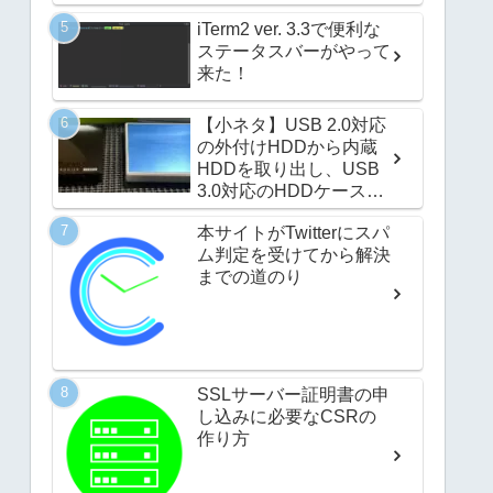
iTerm2 ver. 3.3で便利な
ステータスバーがやって
来た！
【小ネタ】USB 2.0対応
の外付けHDDから内蔵
HDDを取り出し、USB
3.0対応のHDDケースに
取り付けてみたお話
本サイトがTwitterにスパ
ム判定を受けてから解決
までの道のり
SSLサーバー証明書の申
し込みに必要なCSRの
作り方