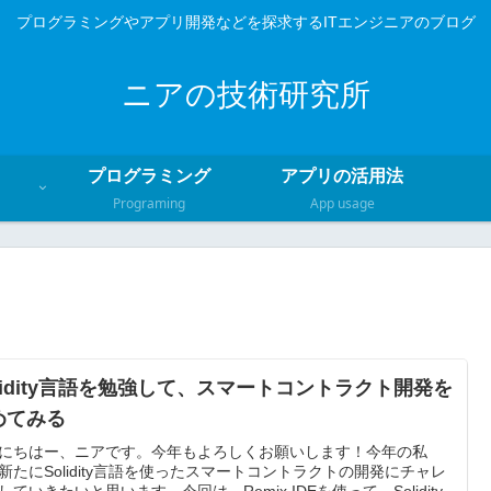
プログラミングやアプリ開発などを探求するITエンジニアのブログ
ニアの技術研究所
プログラミング
アプリの活用法
Programing
App usage
olidity言語を勉強して、スマートコントラクト開発を
めてみる
にちはー、ニアです。今年もよろしくお願いします！今年の私
新たにSolidity言語を使ったスマートコントラクトの開発にチャレ
していきたいと思います。今回は、Remix IDEを使って、Solidity