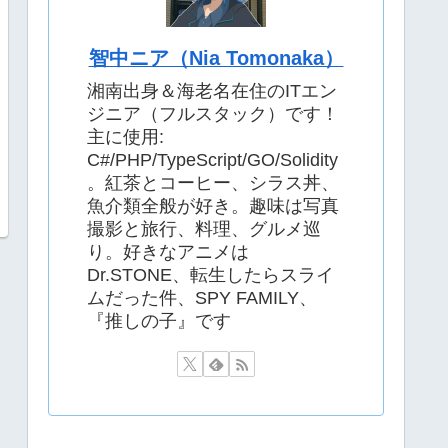
智中ニア（Nia Tomonaka）
湘南出身＆海老名在住のITエン
ジニア（フルスタック）です！
主に使用:
C#/PHP/TypeScript/GO/Solidity
。紅茶とコーヒー、シラス丼、
魚介類全般が好き。趣味は写真
撮影と旅行、料理、グルメ巡
り。好きなアニメは
Dr.STONE、転生したらスライ
ムだった件、SPY FAMILY、
『推しの子』です