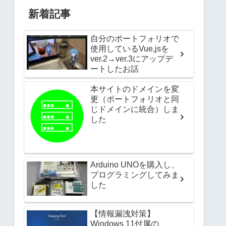
新着記事
自分のポートフォリオで
使用しているVue,jsを
ver.2→ver.3にアップデ
ートしたお話
本サイトのドメインを変
更（ポートフォリオと同
じドメインに統合）しま
した
Arduino UNOを購入し、
プログラミングしてみま
した
【情報漏洩対策】
Windows 11付属の