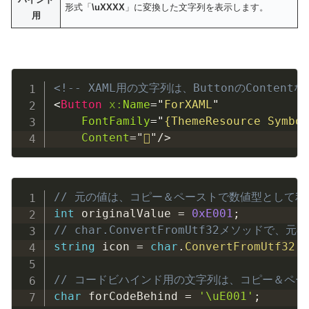
形式「
\uXXXX
」に変換した文字列を表示します。
用
Copy
<!-- XAML用の文字列は、ButtonのCont
<
Button
x:
Name
=
"
ForXAML
"
FontFamily
=
"
{ThemeResource Symbol
Content
=
"

"
/>
Copy
// 元の値は、コピー＆ペーストで数値型として利
int
 originalValue 
=
0xE001
;
// char.ConvertFromUtf32メソ
string
 icon 
=
char
.
ConvertFromUtf32
(
 
// コードビハインド用の文字列は、コピー＆ペー
char
 forCodeBehind 
=
'\uE001'
;