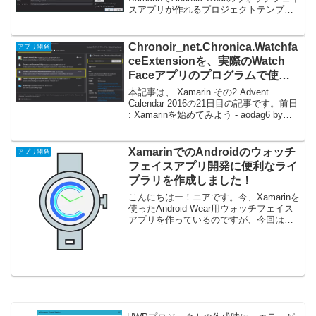
スアプリが作れるプロジェクトテンプレ
ート
「Chronoir_net.Chronica.WatchFaceTemp
lates」を作りました。アナログ...
Chronoir_net.Chronica.Watchfa
アプリ開発
ceExtensionを、実際のWatch
Faceアプリのプログラムで使っ
てみる
本記事は、 Xamarin その2 Advent
Calendar 2016の21日目の記事です。前日
: Xamarinを始めてみよう - aodag6 by
aodag明日 : Xamarinハンズオンの感想と
xamlを使わないレイアウ...
XamarinでのAndroidのウォッチ
アプリ開発
フェイスアプリ開発に便利なライ
ブラリを作成しました！
こんにちはー！ニアです。今、Xamarinを
使ったAndroid Wear用ウォッチフェイス
アプリを作っているのですが、今回はそ
のアプリ開発に便利なライブラリを作っ
てきたので、紹介します。