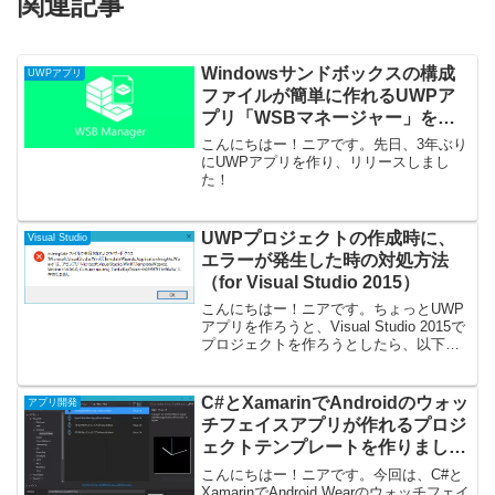
関連記事
Windowsサンドボックスの構成
UWPアプリ
ファイルが簡単に作れるUWPア
プリ「WSBマネージャー」をリ
リースしました！
こんにちはー！ニアです。先日、3年ぶり
にUWPアプリを作り、リリースしまし
た！
UWPプロジェクトの作成時に、
Visual Studio
エラーが発生した時の対処方法
（for Visual Studio 2015）
こんにちはー！ニアです。ちょっとUWP
アプリを作ろうと、Visual Studio 2015で
プロジェクトを作ろうとしたら、以下の
ようなエラーダイアログが現れたので
す。ちょ、プロジェクト作れないんだけ
ど・・・
C#とXamarinでAndroidのウォッ
アプリ開発
チフェイスアプリが作れるプロジ
ェクトテンプレートを作りまし
た！
こんにちはー！ニアです。今回は、C#と
XamarinでAndroid Wearのウォッチフェイ