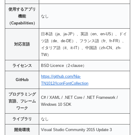
使用するアプリ
機能
なし
（Capabilities）
日本語（ja、ja-JP）、英語（en、en-US）、ドイ
ツ語（de、de-DE）、フランス語（fr、fr-FR）、
対応言語
イタリア語（it、it-IT）、中国語（zh-CN、zh-
TW）
ライセンス
BSD Licence（2-clause）
https://github.com/Nia-
GitHub
TN1012/IconFontCollection
プログラミング
C# / XAML / .NET Core / .NET Framework /
言語、フレーム
Windows 10 SDK
ワーク
ライブラリ
なし
開発環境
Visual Studio Community 2015 Update 3