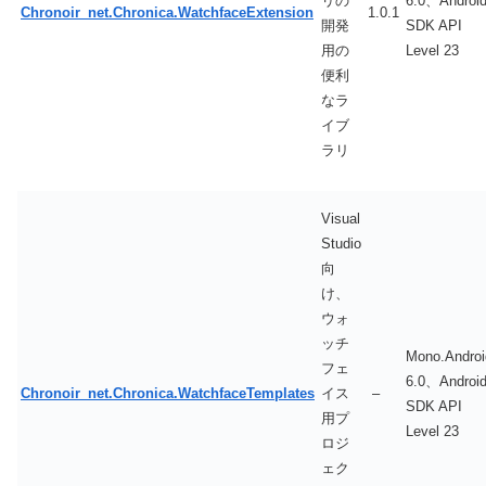
リの
6.0、Androi
Chronoir_net.Chronica.WatchfaceExtension
1.0.1
開発
SDK API
用の
Level 23
便利
なラ
イブ
ラリ
Visual
Studio
向
け、
ウォ
ッチ
Mono.Androi
フェ
6.0、Androi
Chronoir_net.Chronica.WatchfaceTemplates
イス
–
SDK API
用プ
Level 23
ロジ
ェク